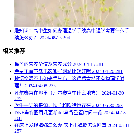
​趣知识：高中生如何办理退学手续高中退学需要什么手
续怎么办？
2024-08-13
294
相关推荐
​榴莲的营养价值及营养成分
2024-04-15
281
​免费迅雷下载电影哪些网站比较好呢
2024-04-26
281
​孙悟空翻不出如来手掌心，这背后竟然还有物理学道
理！
2024-04-08
273
​凡尔赛宫在哪里（凡尔赛宫在什么地方）
2024-01-30
272
​吹牛一词的来源，吹羊和吹猪也存在
2024-06-30
268
​DNF鸟背图周几更新dnf鸟背重置时间一览
2024-04-18
268
​在床上发现蟑螂怎么办 床上小蟑螂怎么回事
2024-03-11
257