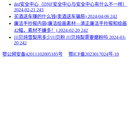
​dnf安全中心（DNF安全中心与安全中心有什么不一样）
2024-02-21
243
​买酒送车赚的什么钱(卖酒送车骗局)
2024-04-06
242
​廉洁手抄报内容(廉洁绘画素材—清正廉洁手抄报和绘画
42幅，素材不嫌多！)
2024-02-20
242
​川贝炖雪梨用多少川贝粉 川贝炖梨需要磨粉吗
2024-03-
20
242
鄂公网安备42011102005185号
鄂ICP备2023017024号-10