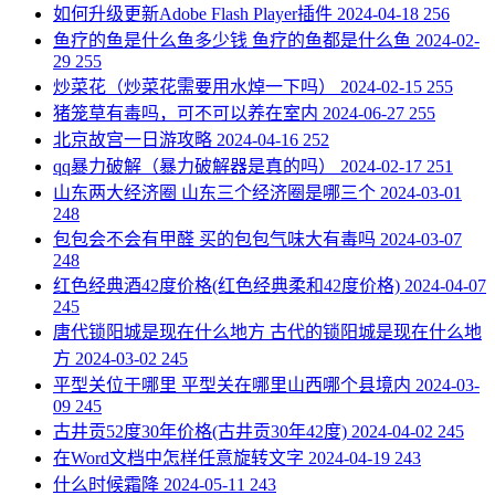
​如何升级更新Adobe Flash Player插件
2024-04-18
256
​鱼疗的鱼是什么鱼多少钱 鱼疗的鱼都是什么鱼
2024-02-
29
255
​炒菜花（炒菜花需要用水焯一下吗）
2024-02-15
255
​猪笼草有毒吗，可不可以养在室内
2024-06-27
255
​北京故宫一日游攻略
2024-04-16
252
​qq暴力破解（暴力破解器是真的吗）
2024-02-17
251
​山东两大经济圈 山东三个经济圈是哪三个
2024-03-01
248
​包包会不会有甲醛 买的包包气味大有毒吗
2024-03-07
248
​红色经典酒42度价格(红色经典柔和42度价格)
2024-04-07
245
​唐代锁阳城是现在什么地方 古代的锁阳城是现在什么地
方
2024-03-02
245
​平型关位于哪里 平型关在哪里山西哪个县境内
2024-03-
09
245
​古井贡52度30年价格(古井贡30年42度)
2024-04-02
245
​在Word文档中怎样任意旋转文字
2024-04-19
243
​什么时候霜降
2024-05-11
243