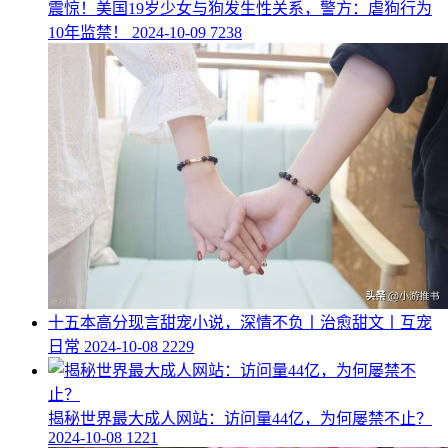
​震惊！美国19岁少女与狗发生性关系，警方：虐狗行为
10年监禁！
2024-10-09
7238
​十五本高分现言甜宠小说，深情不负丨治愈甜文丨互宠
日常
2024-10-08
2229
​揭秘世界最大成人网站：访问量44亿，为何屡禁不止？
2024-10-08
1221