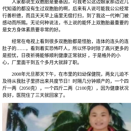
人家都说生双胞胎是要基因，可我老公这边娘家那边近几
代知道的都没有生过双胞胎的啊，后来有人说可能我公公经常
行善积德，而且天天早上庙里无偿打扫，到了我这一代神门被
感动而所赐。无论何种说法，书上说的能怀上双胞胎最重要的
是女方身体素质要非常的好。
经常在电视上看到很多双胞胎都是怪胎，连体的连头的连
肚子的……，看到着实恐怖吓人，所以怀孕时除了高兴更多的
是担忧，日夜祈祷能够顺利健康正常就好 ，于是格外的小
心，厂里面干到五个多月大就辞了职。
2008年元旦那天下午，在市里的妇幼保健院，两女儿迫不
及待从我肚子里挤出来共度节日！时隔几分钟顺产的，一个四
斤一两（2050克），一个四斤二两（2100克），因为健康状况
良好，医院住了三天就回家了。