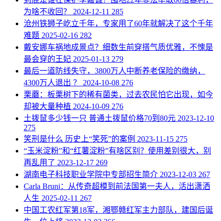
为啥不收回？
2024-12-11
285
​沧州铁狮子屹立千年，专家用了60年就解决了这个千年
难题
2025-02-16
282
​戴安娜车祸地成景点？细数生前穿搭气质优雅，不愧是
最会穿的王妃
2025-01-13
279
​最后一道防线失守，3800万人中断养老保险的缴纳，
4300万人退出 ？
2024-10-08
276
​栗蘑：板栗树下的稀有菌类，过去农民怕它出现，如今
却被大量种植
2024-10-09
276
​土拨鼠多少钱一只 普通土拨鼠价格70到80元
2023-12-10
275
​笑刑是什么 历史上“笑死”的案例
2023-11-15
275
​“玉米淀粉”和“红薯淀粉”有啥区别？使用差别很大，别
再乱用了
2023-12-17
269
​湖南电子科技职业学院中专部招生简介
2023-12-03
267
​Carla Bruni：从传奇超模到前法国第一夫人，活出潇洒
人生
2025-02-11
267
​中国工农红军第18军，湘鄂赣红军主力部队，建国后诞