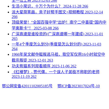
生一位上将
2023-12-03
266
​生活小常识，十万个为什么？
2024-11-28
266
​派大星简笔画，亲子好帮手图文+视频教程
2023-12-14
266
​顶级荣誉！“全国百强中学”出炉！南宁二中喜提“国内中
学奥斯卡”！
2025-03-08
266
​广深高速是谁投资的(广深高速哪一年建成)
2023-11-01
265
​一年4个季度怎么划分(季度是怎么划分的)
2023-11-03
264
​1966年吴文献夺艇叛逃马祖，我空军仅用16小时就空中
截杀叛徒
2023-12-01
263
​功夫熊猫系列观看顺序
2023-11-06
262
​《红楼梦》- 贾代儒，一个误人子弟极不称职的老师
2023-11-19
262
鄂公网安备42011102005185号
鄂ICP备2023017024号-10