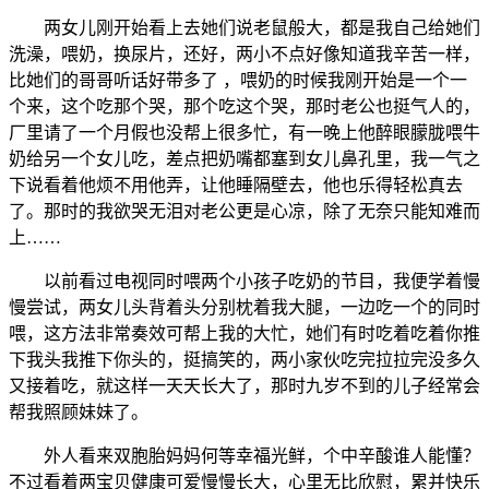
两女儿刚开始看上去她们说老鼠般大，都是我自己给她们
洗澡，喂奶，换尿片，还好，两小不点好像知道我辛苦一样，
比她们的哥哥听话好带多了 ，喂奶的时候我刚开始是一个一
个来，这个吃那个哭，那个吃这个哭，那时老公也挺气人的，
厂里请了一个月假也没帮上很多忙，有一晚上他醉眼朦胧喂牛
奶给另一个女儿吃，差点把奶嘴都塞到女儿鼻孔里，我一气之
下说看着他烦不用他弄，让他睡隔壁去，他也乐得轻松真去
了。那时的我欲哭无泪对老公更是心凉，除了无奈只能知难而
上……
以前看过电视同时喂两个小孩子吃奶的节目，我便学着慢
慢尝试，两女儿头背着头分别枕着我大腿，一边吃一个的同时
喂，这方法非常奏效可帮上我的大忙，她们有时吃着吃着你推
下我头我推下你头的，挺搞笑的，两小家伙吃完拉拉完没多久
又接着吃，就这样一天天长大了，那时九岁不到的儿子经常会
帮我照顾妹妹了。
外人看来双胞胎妈妈何等幸福光鲜，个中辛酸谁人能懂？
不过看着两宝贝健康可爱慢慢长大，心里无比欣慰，累并快乐