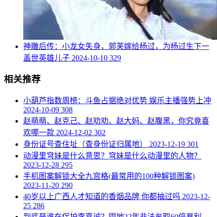
​神雕后传：小龙女失身，郭芙嫁给杨过，为杨过生下一
盖世英雄儿子
2024-10-10
329
相关推荐
​小葫芦指数周榜：斗鱼占据绝对优势 娱乐主播强势上冲
2024-10-09
308
​赵萌萌、赵克己、赵劝劝、赵大妈、赵腹黑，你究竟喜
欢哪一款
2024-12-02
302
​身份证号查住址（查身份证归属地）
2023-12-19
301
​动漫里穹妹是什么意思？穹妹是什么动漫里的人物？
2023-12-28
295
​手机图案解锁大全九宫格(最常用的100种解锁图案)
2023-11-20
290
​40岁以上广西人才知道的香烟品牌 你都抽过吗
2023-12-
25
286
​到底是谁在保护李嘉诚？囤地22年非法牟取60倍暴利，