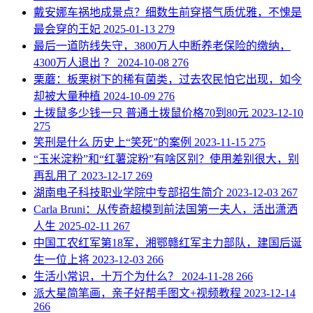
​戴安娜车祸地成景点？细数生前穿搭气质优雅，不愧是
最会穿的王妃
2025-01-13
279
​最后一道防线失守，3800万人中断养老保险的缴纳，
4300万人退出 ？
2024-10-08
276
​栗蘑：板栗树下的稀有菌类，过去农民怕它出现，如今
却被大量种植
2024-10-09
276
​土拨鼠多少钱一只 普通土拨鼠价格70到80元
2023-12-10
275
​笑刑是什么 历史上“笑死”的案例
2023-11-15
275
​“玉米淀粉”和“红薯淀粉”有啥区别？使用差别很大，别
再乱用了
2023-12-17
269
​湖南电子科技职业学院中专部招生简介
2023-12-03
267
​Carla Bruni：从传奇超模到前法国第一夫人，活出潇洒
人生
2025-02-11
267
​中国工农红军第18军，湘鄂赣红军主力部队，建国后诞
生一位上将
2023-12-03
266
​生活小常识，十万个为什么？
2024-11-28
266
​派大星简笔画，亲子好帮手图文+视频教程
2023-12-14
266