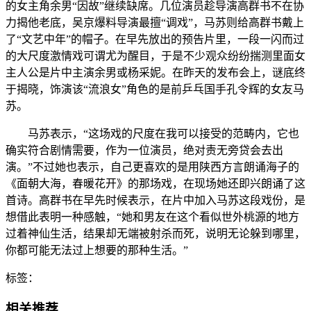
的女主角余男“因故”继续缺席。几位演员趁导演高群书不在协
力揭他老底，吴京爆料导演最擅“调戏”，马苏则给高群书戴上
了“文艺中年”的帽子。在早先放出的预告片里，一段一闪而过
的大尺度激情戏可谓尤为醒目，于是不少观众纷纷揣测里面女
主人公是片中主演余男或杨采妮。在昨天的发布会上，谜底终
于揭晓，饰演该“流浪女”角色的是前乒乓国手孔令辉的女友马
苏。
马苏表示，“这场戏的尺度在我可以接受的范畴内，它也
确实符合剧情需要，作为一位演员，绝对责无旁贷会去出
演。”不过她也表示，自己更喜欢的是用陕西方言朗诵海子的
《面朝大海，春暖花开》的那场戏，在现场她还即兴朗诵了这
首诗。高群书在早先时候表示，在片中加入马苏这段戏份，是
想借此表明一种感触，“她和男友在这个看似世外桃源的地方
过着神仙生活，结果却无端被射杀而死，说明无论躲到哪里，
你都可能无法过上想要的那种生活。”
标签：
相关推荐