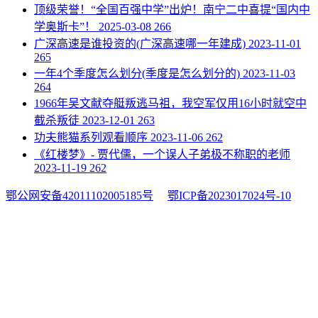
​顶级荣誉！“全国百强中学”出炉！南宁二中喜提“国内中
学奥斯卡”！
2025-03-08
266
​广深高速是谁投资的(广深高速哪一年建成)
2023-11-01
265
​一年4个季度怎么划分(季度是怎么划分的)
2023-11-03
264
​1966年吴文献夺艇叛逃马祖，我空军仅用16小时就空中
截杀叛徒
2023-12-01
263
​功夫熊猫系列观看顺序
2023-11-06
262
​《红楼梦》- 贾代儒，一个误人子弟极不称职的老师
2023-11-19
262
鄂公网安备42011102005185号
鄂ICP备2023017024号-10