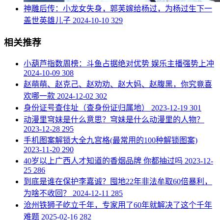
​神雕后传：小龙女失身，郭芙嫁给杨过，为杨过生下一
盖世英雄儿子
2024-10-10
329
相关推荐
​小葫芦指数周榜：斗鱼占据绝对优势 娱乐主播强势上冲
2024-10-09
308
​赵萌萌、赵克己、赵劝劝、赵大妈、赵腹黑，你究竟喜
欢哪一款
2024-12-02
302
​身份证号查住址（查身份证归属地）
2023-12-19
301
​动漫里穹妹是什么意思？穹妹是什么动漫里的人物？
2023-12-28
295
​手机图案解锁大全九宫格(最常用的100种解锁图案)
2023-11-20
290
​40岁以上广西人才知道的香烟品牌 你都抽过吗
2023-12-
25
286
​到底是谁在保护李嘉诚？囤地22年非法牟取60倍暴利，
为啥不收回？
2024-12-11
285
​沧州铁狮子屹立千年，专家用了60年就解决了这个千年
难题
2025-02-16
282