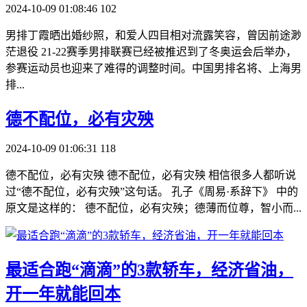
2024-10-09 01:08:46
102
男排丁霞晒出婚纱照，和爱人四目相对流露笑容，曾因前途渺
茫退役 21-22赛季男排联赛已经被推迟到了冬奥运会后举办，
参赛运动员也迎来了难得的调整时间。中国男排名将、上海男
排...
​德不配位，必有灾殃
2024-10-09 01:06:31
118
德不配位，必有灾殃 德不配位，必有灾殃 相信很多人都听说
过“德不配位，必有灾殃”这句话。 孔子《周易·系辞下》 中的
原文是这样的： 德不配位，必有灾殃；德薄而位尊，智小而...
​最适合跑“滴滴”的3款轿车，经济省油，
开一年就能回本