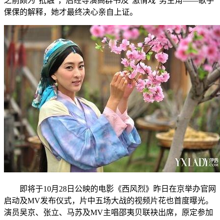
之前颇为“抵触”，后经导演高群书及“激情戏”男主角——歌手
倮倮的解释，她才最终决心亲自上证。
即将于10月28日公映的电影《西风烈》昨日在京举办官网
启动及MV发布仪式，片中五场大战的视频片花也首度曝光。
演员吴京、张立、马苏及MV主唱邵夷贝联袂出席，原定参加