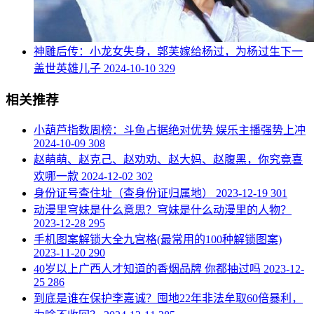
​神雕后传：小龙女失身，郭芙嫁给杨过，为杨过生下一
盖世英雄儿子
2024-10-10
329
相关推荐
​小葫芦指数周榜：斗鱼占据绝对优势 娱乐主播强势上冲
2024-10-09
308
​赵萌萌、赵克己、赵劝劝、赵大妈、赵腹黑，你究竟喜
欢哪一款
2024-12-02
302
​身份证号查住址（查身份证归属地）
2023-12-19
301
​动漫里穹妹是什么意思？穹妹是什么动漫里的人物？
2023-12-28
295
​手机图案解锁大全九宫格(最常用的100种解锁图案)
2023-11-20
290
​40岁以上广西人才知道的香烟品牌 你都抽过吗
2023-12-
25
286
​到底是谁在保护李嘉诚？囤地22年非法牟取60倍暴利，