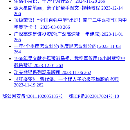
​生活小常识，十万个为什么？
2024-11-28
266
​派大星简笔画，亲子好帮手图文+视频教程
2023-12-14
266
​顶级荣誉！“全国百强中学”出炉！南宁二中喜提“国内中
学奥斯卡”！
2025-03-08
266
​广深高速是谁投资的(广深高速哪一年建成)
2023-11-01
265
​一年4个季度怎么划分(季度是怎么划分的)
2023-11-03
264
​1966年吴文献夺艇叛逃马祖，我空军仅用16小时就空中
截杀叛徒
2023-12-01
263
​功夫熊猫系列观看顺序
2023-11-06
262
​《红楼梦》- 贾代儒，一个误人子弟极不称职的老师
2023-11-19
262
鄂公网安备42011102005185号
鄂ICP备2023017024号-10