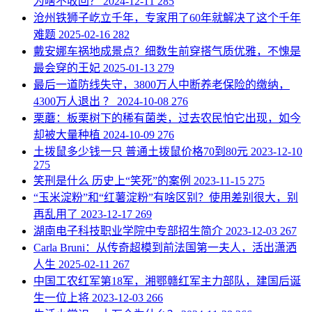
为啥不收回？
2024-12-11
285
​沧州铁狮子屹立千年，专家用了60年就解决了这个千年
难题
2025-02-16
282
​戴安娜车祸地成景点？细数生前穿搭气质优雅，不愧是
最会穿的王妃
2025-01-13
279
​最后一道防线失守，3800万人中断养老保险的缴纳，
4300万人退出 ？
2024-10-08
276
​栗蘑：板栗树下的稀有菌类，过去农民怕它出现，如今
却被大量种植
2024-10-09
276
​土拨鼠多少钱一只 普通土拨鼠价格70到80元
2023-12-10
275
​笑刑是什么 历史上“笑死”的案例
2023-11-15
275
​“玉米淀粉”和“红薯淀粉”有啥区别？使用差别很大，别
再乱用了
2023-12-17
269
​湖南电子科技职业学院中专部招生简介
2023-12-03
267
​Carla Bruni：从传奇超模到前法国第一夫人，活出潇洒
人生
2025-02-11
267
​中国工农红军第18军，湘鄂赣红军主力部队，建国后诞
生一位上将
2023-12-03
266