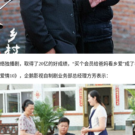
网络独播剧，取得了20亿的好成绩，“买个会员给爸妈看乡爱”成
爱情10》，企鹅影视自制剧业务部总经理方芳表示：