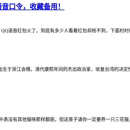
语音口令，收藏备用！
 QQ语音红包火了，到底有多少人看着红包却抢不到，下面村村帮
忧庵，出生于浙江会稽，清代康熙年间的杰出政治家，收复台湾的决
表没有其他猫咪那样靓丽，但这辈子请你一定要养一只三花猫，至