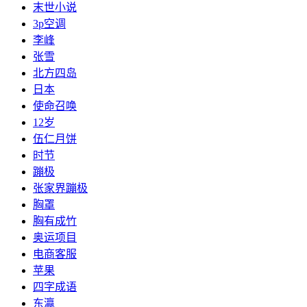
​末世小说
​3p空调
​李峰
张雪
北方四岛
​日本
​使命召唤
​12岁
​伍仁月饼
​时节
蹦极
​张家界蹦极
​胸罩
​胸有成竹
​奥运项目
​电商客服
​苹果
四字成语
​东瀛