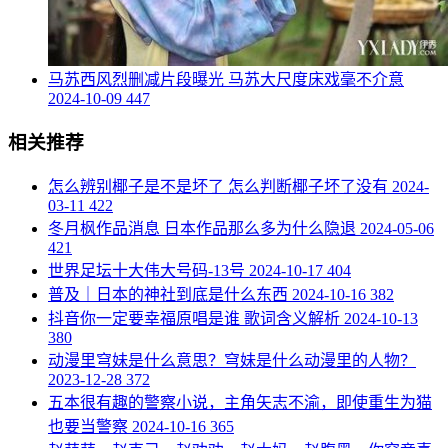
​马苏西风烈删减片段曝光 马苏大尺度床戏毫不介意
2024-10-09
447
相关推荐
​怎么辨别椰子是不是坏了 怎么判断椰子坏了没有
2024-
03-11
422
​冬月枫作品消息 日本作品那么多为什么隐退
2024-05-06
421
​世界足坛十大伟大号码-13号
2024-10-17
404
​普及｜日本的神社到底是什么东西
2024-10-16
382
​抖音你一定要幸福原唱是谁 歌词含义解析
2024-10-13
380
​动漫里穹妹是什么意思？穹妹是什么动漫里的人物？
2023-12-28
372
​五本很有趣的警察小说，主角矢志不渝，即使重生为猫
也要当警察
2024-10-16
365