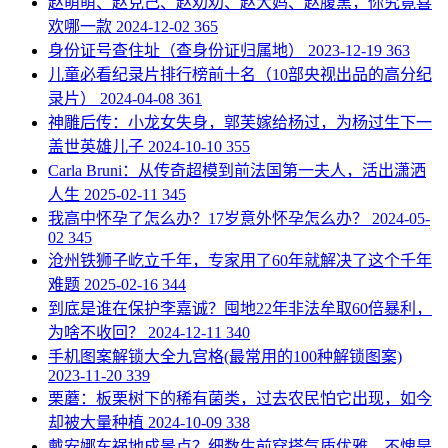
​赵萌萌、赵克己、赵劝劝、赵大妈、赵腹黑，你究竟喜
欢哪一款
2024-12-02
365
​身份证号查住址（查身份证归属地）
2023-12-19
363
​儿童必看纪录片排行榜前十名（10部央视出品的高分纪
录片）
2024-04-08
361
​神雕后传：小龙女失身，郭芙嫁给杨过，为杨过生下一
盖世英雄儿子
2024-10-10
355
​Carla Bruni：从传奇超模到前法国第一夫人，活出潇洒
人生
2025-02-11
345
​我高中怀孕了怎么办？17岁意外怀孕怎么办？
2024-05-
02
345
​沧州铁狮子屹立千年，专家用了60年就解决了这个千年
难题
2025-02-16
344
​到底是谁在保护李嘉诚？囤地22年非法牟取60倍暴利，
为啥不收回？
2024-12-11
340
​手机图案解锁大全九宫格(最常用的100种解锁图案)
2023-11-20
339
​栗蘑：板栗树下的稀有菌类，过去农民怕它出现，如今
却被大量种植
2024-10-09
338
​戴安娜车祸地成景点？细数生前穿搭气质优雅，不愧是