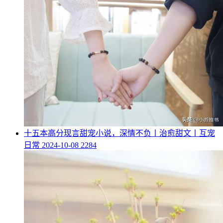
​十五本高分现言甜宠小说，深情不负丨治愈甜文丨互宠
日常
2024-10-08
2284