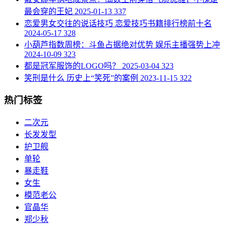
最会穿的王妃
2025-01-13
337
​恋爱男女交往的说话技巧 恋爱技巧书籍排行榜前十名
2024-05-17
328
​小葫芦指数周榜：斗鱼占据绝对优势 娱乐主播强势上冲
2024-10-09
323
​都是冠军服饰的LOGO吗？
2025-03-04
323
​笑刑是什么 历史上“笑死”的案例
2023-11-15
322
热门标签
二次元
长发发型
护卫舰
单轮
​暴走鞋
​女生
​模范老公
官晶华
​郑少秋